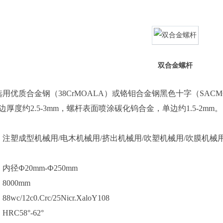
双合金螺杆
用优质合金钢（38CrMOALA）或铬钼合金钢黑色十字（SAC
单边厚度约2.5-3mm，螺杆表面喷涂碳化钨合金，单边约1.5-2mm。
：
注塑成型机械用/电木机械用/挤出机械用/吹塑机械用/吹膜机械用
径Ф20mm-Ф250mm
000mm
c/12c0.Crc/25Nicr.XaloY108
RC58°-62°