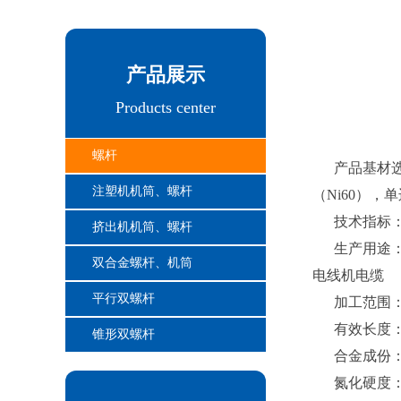
产品展示
Products center
螺杆
产品基材选
注塑机机筒、螺杆
（Ni60），
技术指标
挤出机机筒、螺杆
生产用途：
双合金螺杆、机筒
电线机电缆
平行双螺杆
加工范围：内
有效长度：8
锥形双螺杆
合金成份：88w
氮化硬度：H