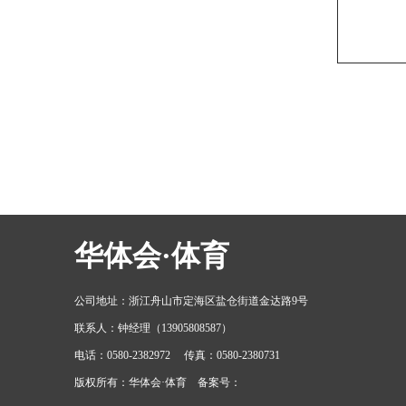
华体会·体育
公司地址：浙江舟山市定海区盐仓街道金达路9号
联系人：钟经理（13905808587）
电话：0580-2382972 传真：0580-2380731
版权所有：华体会·体育 备案号：